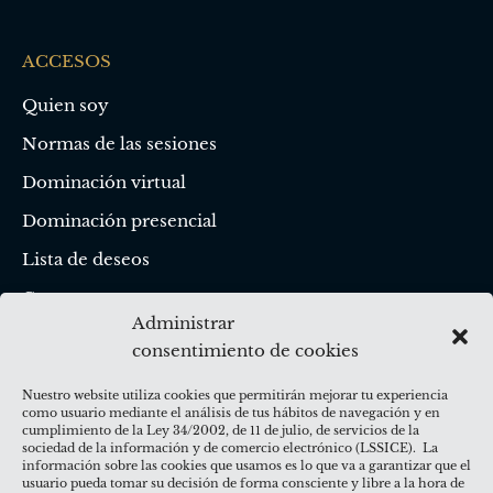
ACCESOS
Quien soy
Normas de las sesiones
Dominación virtual
Dominación presencial
Lista de deseos
Contacto
Administrar
consentimiento de cookies
CANALES SOCIALES
Nuestro website utiliza cookies que permitirán mejorar tu experiencia
como usuario mediante el análisis de tus hábitos de navegación y en
cumplimiento de la Ley 34/2002, de 11 de julio, de servicios de la
sociedad de la información y de comercio electrónico (LSSICE). La
información sobre las cookies que usamos es lo que va a garantizar que el
usuario pueda tomar su decisión de forma consciente y libre a la hora de
RECURSOS EDUCATIVOS