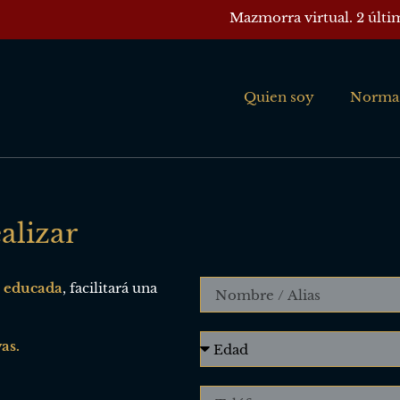
Mazmorra virtual. 2 últi
Quien soy
Norma
alizar
y educada
, facilitará una
as.