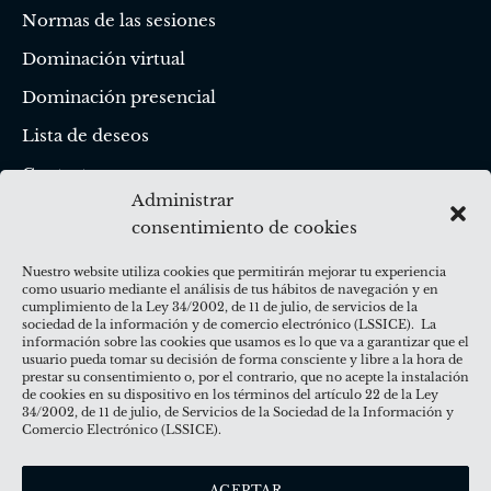
Normas de las sesiones
Dominación virtual
Dominación presencial
Lista de deseos
Contacto
Administrar
consentimiento de cookies
CANALES SOCIALES
Nuestro website utiliza cookies que permitirán mejorar tu experiencia
como usuario mediante el análisis de tus hábitos de navegación y en
cumplimiento de la Ley 34/2002, de 11 de julio, de servicios de la
sociedad de la información y de comercio electrónico (LSSICE). La
información sobre las cookies que usamos es lo que va a garantizar que el
usuario pueda tomar su decisión de forma consciente y libre a la hora de
RECURSOS EDUCATIVOS
prestar su consentimiento o, por el contrario, que no acepte la instalación
de cookies en su dispositivo en los términos del artículo 22 de la Ley
Blog
34/2002, de 11 de julio, de Servicios de la Sociedad de la Información y
Comercio Electrónico (LSSICE).
Diccionario BDSM
ACEPTAR